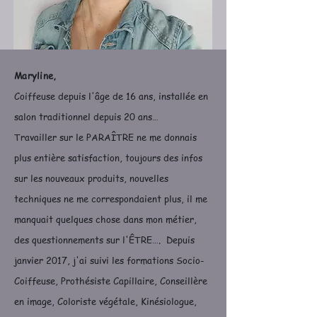
Maryline,
Coiffeuse depuis l'âge de 16 ans, installée en
salon traditionnel depuis 20 ans…
Travailler sur le PARAÎTRE ne me donnais
plus entière satisfaction, toujours des infos
sur les nouveaux produits, nouvelles
techniques ne me correspondaient plus, il me
manquait quelques chose dans mon métier,
des questionnements sur l'ÊTRE…. Depuis
janvier 2017, j'ai suivi les formations Socio-
Coiffeuse, Prothésiste Capillaire, Conseillère
en image, Coloriste végétale, Kinésiologue,