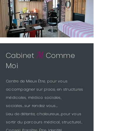
M
Cabinet
Comme
Moi
Centre de Mieux Être, pour vous
accompagner sur place, en structures
médicales, médico sociales,
sociales...sur rendez vous…
Lieu de détente, chaleureux...pour vous
sortir du parcours médical, structurel…
Conseil, Paraître, Être, Identité,