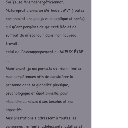
Coiffeuse Mnémoénergéticienne*,
Naturopraticienne en Méthode JMV* (toutes
ces prestations que je vous explique ci-après)
qui m'ont permises de me certifiée et de
surtout de m'épanouir dans mon nouveau
travail :
celui de l'Accompagnement au MIEUX-ÊTRE
….
Maintenant, je me permets de réunir toutes
mes compétences afin de considérer la
personne dans sa globalité physique,
psychologique et émotionnelle, pour
répondre au mieux à ses besoins et ses
objectifs …
Mes prestations s'adressent à toutes les
personnes : enfants, adolescents, adultes et