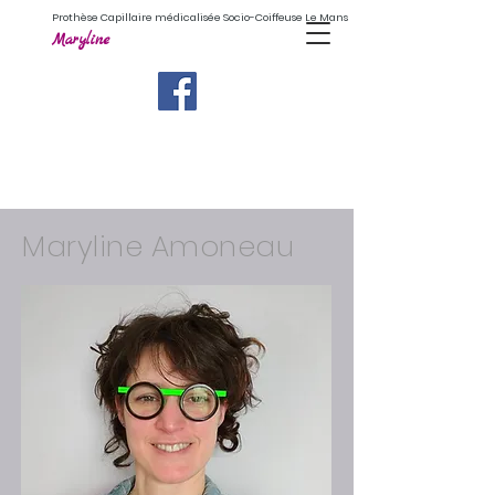
Prothèse Capillaire médicalisée Socio-Coiffeuse Le Mans
Maryline
Maryline Amoneau