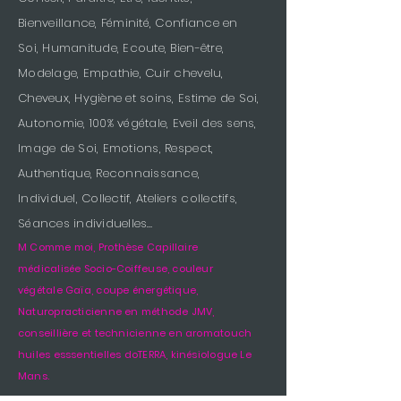
Bienveillance, Féminité, Confiance en
Soi, Humanitude, Ecoute, Bien-être,
Modelage, Empathie, Cuir chevelu,
Cheveux, Hygiène et soins, Estime de Soi,
Autonomie, 100% végétale, Eveil des sens,
Image de Soi, Emotions, Respect,
Authentique, Reconnaissance,
Individuel, Collectif, Ateliers collectifs,
Séances individuelles…
M Comme moi, Prothèse Capillaire
médicalisée Socio-Coiffeuse, couleur
végétale Gaïa, coupe énergétique,
Naturopracticienne en méthode JMV,
conseillière et technicienne en aromatouch
huiles esssentielles doTERRA, kinésiologue Le
Mans.