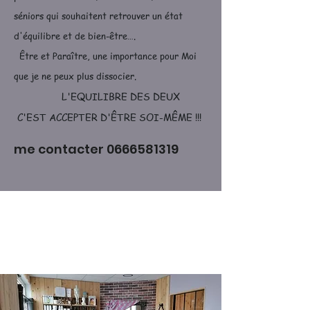
séniors qui souhaitent retrouver un état
d'équilibre et de bien-être….
Être et Paraître, une importance pour Moi
que je ne peux plus dissocier.
L'EQUILIBRE DES DEUX
C'EST ACCEPTER D'ÊTRE SOI-MÊME !!!
me contacter 0666581319
LE CABINET