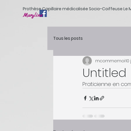
Prothèse Capillaire médicalisée Socio-Coiffeuse Le
Maryline
Tous les posts
mcommemoi
10
Untitled
Praticienne en com