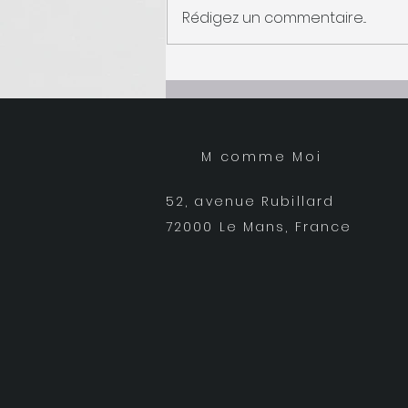
Rédigez un commentaire...
Coupe Mnémoénergétique
M comme Moi
52, avenue Rubillard
72000 Le Mans, France