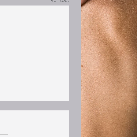
Voir tout
reçu
d je reçois un SMS
e celui ci merci merci