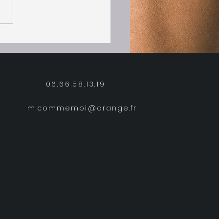
 !!! Bonjour Maryline
s le dernier soin coupe
oénergétique, j'ai senti
06.66.58.13.19
m.commemoi@orange.fr