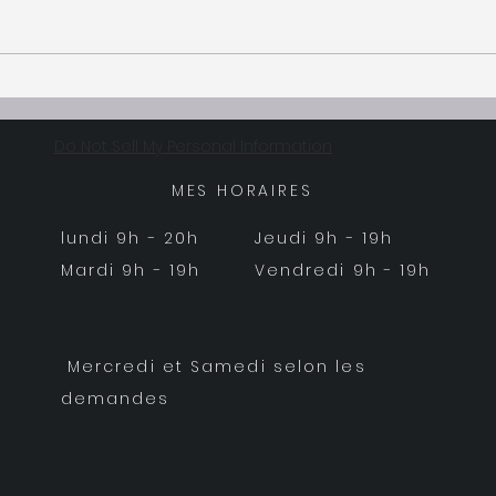
merci
Aprè
Salon du Bien Être
Mném
un...
Do Not Sell My Personal Information
MES HORAIRES
lundi 9h - 20h
Jeudi 9h - 19h
Mardi 9h - 19h
Vendredi 9h - 19h
Mercredi et Samedi selon les
demandes